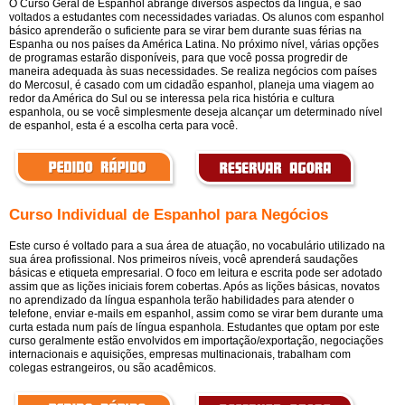
O Curso Geral de Espanhol abrange diversos aspectos da língua, e são
voltados a estudantes com necessidades variadas. Os alunos com espanhol
básico aprenderão o suficiente para se virar bem durante suas férias na
Espanha ou nos países da América Latina. No próximo nível, várias opções
de programas estarão disponíveis, para que você possa progredir de
maneira adequada às suas necessidades. Se realiza negócios com países
do Mercosul, é casado com um cidadão espanhol, planeja uma viagem ao
redor da América do Sul ou se interessa pela rica história e cultura
espanhola, ou se você simplesmente deseja alcançar um determinado nível
de espanhol, esta é a escolha certa para você.
Curso Individual de Espanhol para Negócios
Este curso é voltado para a sua área de atuação, no vocabulário utilizado na
sua área profissional. Nos primeiros níveis, você aprenderá saudações
básicas e etiqueta empresarial. O foco em leitura e escrita pode ser adotado
assim que as lições iniciais forem cobertas. Após as lições básicas, novatos
no aprendizado da língua espanhola terão habilidades para atender o
telefone, enviar e-mails em espanhol, assim como se virar bem durante uma
curta estada num país de língua espanhola. Estudantes que optam por este
curso geralmente estão envolvidos em importação/exportação, negociações
internacionais e aquisições, empresas multinacionais, trabalham com
colegas estrangeiros, ou são acadêmicos.