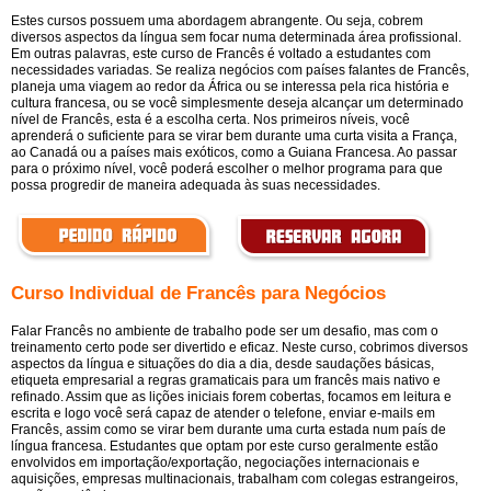
Estes cursos possuem uma abordagem abrangente. Ou seja, cobrem
diversos aspectos da língua sem focar numa determinada área profissional.
Em outras palavras, este curso de Francês é voltado a estudantes com
necessidades variadas. Se realiza negócios com países falantes de Francês,
planeja uma viagem ao redor da África ou se interessa pela rica história e
cultura francesa, ou se você simplesmente deseja alcançar um determinado
nível de Francês, esta é a escolha certa. Nos primeiros níveis, você
aprenderá o suficiente para se virar bem durante uma curta visita a França,
ao Canadá ou a países mais exóticos, como a Guiana Francesa. Ao passar
para o próximo nível, você poderá escolher o melhor programa para que
possa progredir de maneira adequada às suas necessidades.
Curso Individual de Francês para Negócios
Falar Francês no ambiente de trabalho pode ser um desafio, mas com o
treinamento certo pode ser divertido e eficaz. Neste curso, cobrimos diversos
aspectos da língua e situações do dia a dia, desde saudações básicas,
etiqueta empresarial a regras gramaticais para um francês mais nativo e
refinado. Assim que as lições iniciais forem cobertas, focamos em leitura e
escrita e logo você será capaz de atender o telefone, enviar e-mails em
Francês, assim como se virar bem durante uma curta estada num país de
língua francesa. Estudantes que optam por este curso geralmente estão
envolvidos em importação/exportação, negociações internacionais e
aquisições, empresas multinacionais, trabalham com colegas estrangeiros,