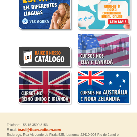
Telefone: +55 15 3500 8153
E-mail:
brasil@listenandlearn.com
Endereço: Rua Visconde de Piraja 525, Ipanema, 22410-003 Rio de Janeiro