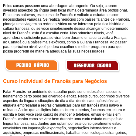
Estes cursos possuem uma abordagem abrangente. Ou seja, cobrem
diversos aspectos da língua sem focar numa determinada área profissional.
Em outras palavras, este curso de Francês é voltado a estudantes com
necessidades variadas. Se realiza negócios com países falantes de Francês,
planeja uma viagem ao redor da África ou se interessa pela rica história e
cultura francesa, ou se você simplesmente deseja alcançar um determinado
nível de Francês, esta é a escolha certa. Nos primeiros níveis, você
aprenderá o suficiente para se virar bem durante uma curta visita a França,
ao Canadá ou a países mais exóticos, como a Guiana Francesa. Ao passar
para o próximo nível, você poderá escolher o melhor programa para que
possa progredir de maneira adequada às suas necessidades.
Curso Individual de Francês para Negócios
Falar Francês no ambiente de trabalho pode ser um desafio, mas com o
treinamento certo pode ser divertido e eficaz. Neste curso, cobrimos diversos
aspectos da língua e situações do dia a dia, desde saudações básicas,
etiqueta empresarial a regras gramaticais para um francês mais nativo e
refinado. Assim que as lições iniciais forem cobertas, focamos em leitura e
escrita e logo você será capaz de atender o telefone, enviar e-mails em
Francês, assim como se virar bem durante uma curta estada num país de
língua francesa. Estudantes que optam por este curso geralmente estão
envolvidos em importação/exportação, negociações internacionais e
aquisições, empresas multinacionais, trabalham com colegas estrangeiros,