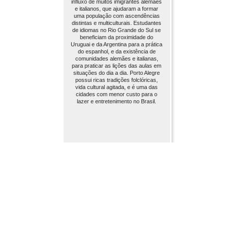
influxo de muitos imigrantes alemães
e italianos, que ajudaram a formar
uma população com ascendências
distintas e multiculturais. Estudantes
de idiomas no Rio Grande do Sul se
beneficiam da proximidade do
Uruguai e da Argentina para a prática
do espanhol, e da existência de
comunidades alemães e italianas,
para praticar as lições das aulas em
situações do dia a dia. Porto Alegre
possui ricas tradições folclóricas,
vida cultural agitada, e é uma das
cidades com menor custo para o
lazer e entretenimento no Brasil.