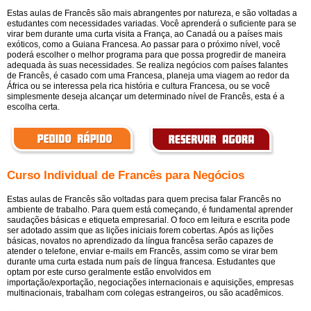
Estas aulas de Francês são mais abrangentes por natureza, e são voltadas a
estudantes com necessidades variadas. Você aprenderá o suficiente para se
virar bem durante uma curta visita a França, ao Canadá ou a países mais
exóticos, como a Guiana Francesa. Ao passar para o próximo nível, você
poderá escolher o melhor programa para que possa progredir de maneira
adequada às suas necessidades. Se realiza negócios com países falantes
de Francês, é casado com uma Francesa, planeja uma viagem ao redor da
África ou se interessa pela rica história e cultura Francesa, ou se você
simplesmente deseja alcançar um determinado nível de Francês, esta é a
escolha certa.
Curso Individual de Francês para Negócios
Estas aulas de Francês são voltadas para quem precisa falar Francês no
ambiente de trabalho. Para quem está começando, é fundamental aprender
saudações básicas e etiqueta empresarial. O foco em leitura e escrita pode
ser adotado assim que as lições iniciais forem cobertas. Após as lições
básicas, novatos no aprendizado da língua francêsa serão capazes de
atender o telefone, enviar e-mails em Francês, assim como se virar bem
durante uma curta estada num país de língua francesa. Estudantes que
optam por este curso geralmente estão envolvidos em
importação/exportação, negociações internacionais e aquisições, empresas
multinacionais, trabalham com colegas estrangeiros, ou são acadêmicos.