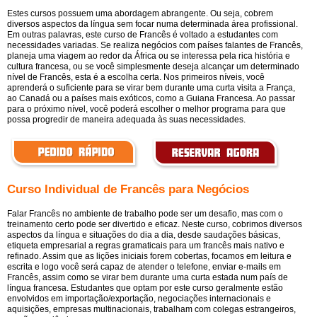
Estes cursos possuem uma abordagem abrangente. Ou seja, cobrem
diversos aspectos da língua sem focar numa determinada área profissional.
Em outras palavras, este curso de Francês é voltado a estudantes com
necessidades variadas. Se realiza negócios com países falantes de Francês,
planeja uma viagem ao redor da África ou se interessa pela rica história e
cultura francesa, ou se você simplesmente deseja alcançar um determinado
nível de Francês, esta é a escolha certa. Nos primeiros níveis, você
aprenderá o suficiente para se virar bem durante uma curta visita a França,
ao Canadá ou a países mais exóticos, como a Guiana Francesa. Ao passar
para o próximo nível, você poderá escolher o melhor programa para que
possa progredir de maneira adequada às suas necessidades.
Curso Individual de Francês para Negócios
Falar Francês no ambiente de trabalho pode ser um desafio, mas com o
treinamento certo pode ser divertido e eficaz. Neste curso, cobrimos diversos
aspectos da língua e situações do dia a dia, desde saudações básicas,
etiqueta empresarial a regras gramaticais para um francês mais nativo e
refinado. Assim que as lições iniciais forem cobertas, focamos em leitura e
escrita e logo você será capaz de atender o telefone, enviar e-mails em
Francês, assim como se virar bem durante uma curta estada num país de
língua francesa. Estudantes que optam por este curso geralmente estão
envolvidos em importação/exportação, negociações internacionais e
aquisições, empresas multinacionais, trabalham com colegas estrangeiros,