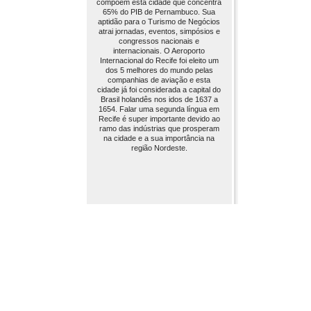
compõem esta cidade que concentra
65% do PIB de Pernambuco. Sua
aptidão para o Turismo de Negócios
atrai jornadas, eventos, simpósios e
congressos nacionais e
internacionais. O Aeroporto
Internacional do Recife foi eleito um
dos 5 melhores do mundo pelas
companhias de aviação e esta
cidade já foi considerada a capital do
Brasil holandês nos idos de 1637 a
1654. Falar uma segunda língua em
Recife é super importante devido ao
ramo das indústrias que prosperam
na cidade e a sua importância na
região Nordeste.