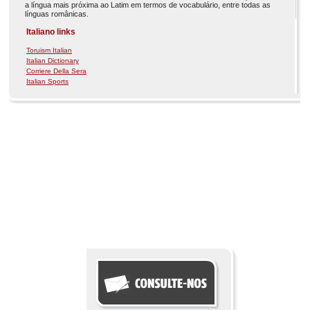
a língua mais próxima ao Latim em termos de vocabulário, entre todas as
línguas românicas.
Italiano links
Toruism Italian
Italian Dictionary
Corriere Della Sera
Italian Sports