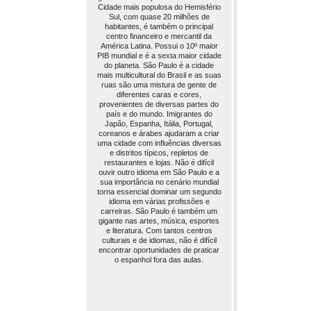
Cidade mais populosa do Hemisfério
Sul, com quase 20 milhões de
habitantes, é também o principal
centro financeiro e mercantil da
América Latina. Possui o 10º maior
PIB mundial e é a sexta maior cidade
do planeta. São Paulo é a cidade
mais multicultural do Brasil e as suas
ruas são uma mistura de gente de
diferentes caras e cores,
provenientes de diversas partes do
país e do mundo. Imigrantes do
Japão, Espanha, Itália, Portugal,
coreanos e árabes ajudaram a criar
uma cidade com influências diversas
e distritos típicos, repletos de
restaurantes e lojas. Não é difícil
ouvir outro idioma em São Paulo e a
sua importância no cenário mundial
torna essencial dominar um segundo
idioma em várias profissões e
carreiras. São Paulo é também um
gigante nas artes, música, esportes
e literatura. Com tantos centros
culturais e de idiomas, não é difícil
encontrar oportunidades de praticar
o espanhol fora das aulas.