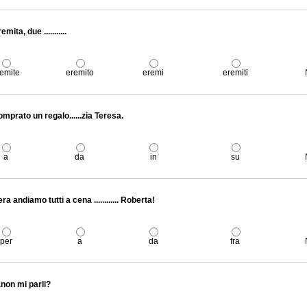
mita, due ...........
emite
eremito
eremi
eremiti
omprato un regalo......zia Teresa.
a
da
in
su
ra andiamo tutti a cena ............ Roberta!
per
a
da
fra
....non mi parli?