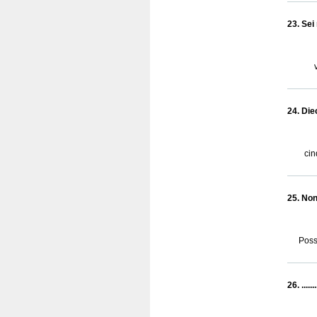
23. Sei 
24. Dieci
cin
25. Non .
Poss
26. ....