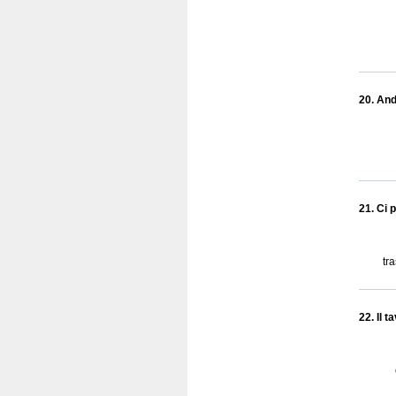
20. Andi
21. Ci p
tra
22. Il t