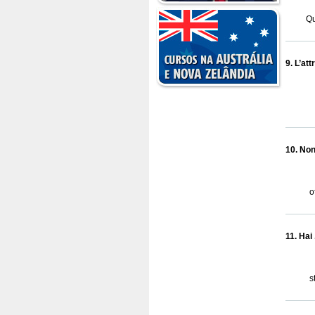
Q
9. L’att
10. Non g
o
11. Hai .
s