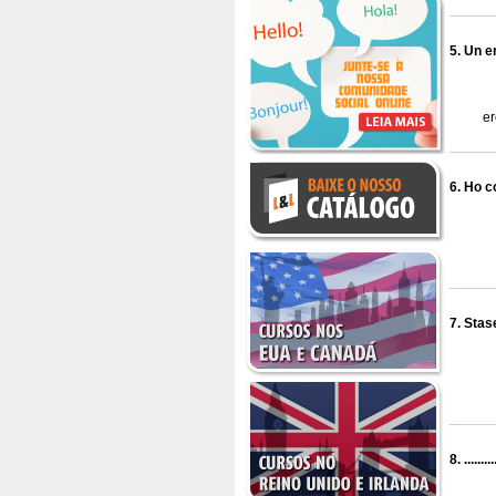
5. Un ere
er
6. Ho c
7. Stase
8. ......