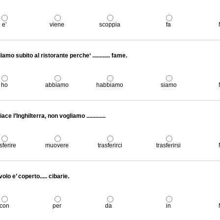
e’
viene
scoppia
fa
amo subito al ristorante perche‘ ............ fame.
ho
abbiamo
habbiamo
siamo
iace l’Inghilterra, non vogliamo .............
sferire
muovere
trasferirci
trasferirsi
avolo e’ coperto..... cibarie.
con
per
da
in