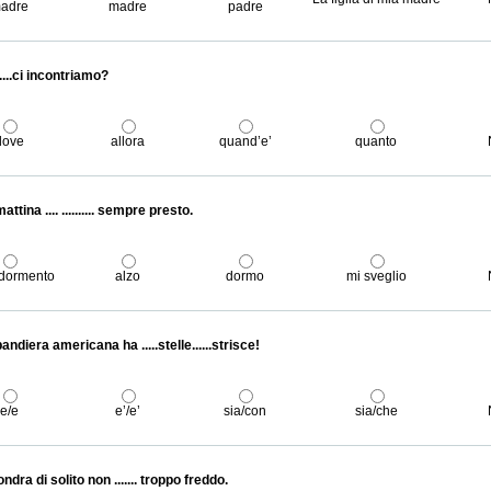
adre
madre
padre
.......ci incontriamo?
dove
allora
quand’e’
quanto
attina .... .......... sempre presto.
dormento
alzo
dormo
mi sveglio
andiera americana ha .....stelle......strisce!
e/e
e’/e’
sia/con
sia/che
ndra di solito non ....... troppo freddo.