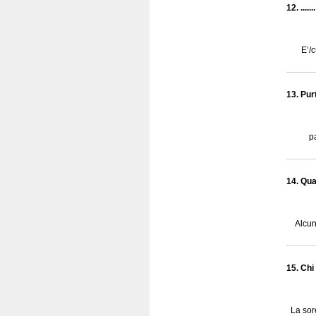
12. .....
E’/
13. Purt
p
14. Qua
Alcun
15. Chi 
La sor