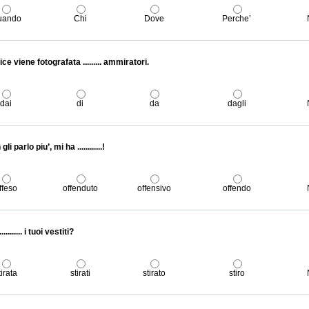
uando
Chi
Dove
Perche’
rice viene fotografata ......... ammiratori.
dai
di
da
dagli
li parlo piu’, mi ha ............!
ffeso
offenduto
offensivo
offendo
.......... i tuoi vestiti?
tirata
stirati
stirato
stiro