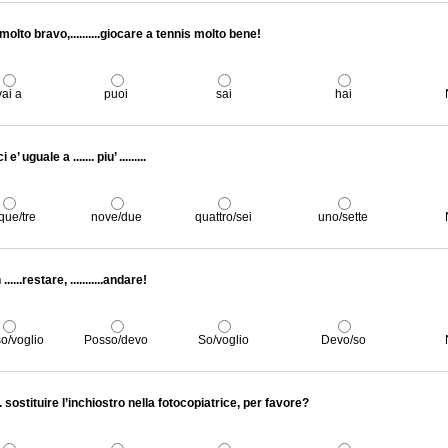
molto bravo,..........giocare a tennis molto bene!
vai a
puoi
sai
hai
 e’ uguale a ....... piu’ .........
que/tre
nove/due
quattro/sei
uno/sette
.....restare, ...........andare!
o/voglio
Posso/devo
So/voglio
Devo/so
.... sostituire l’inchiostro nella fotocopiatrice, per favore?