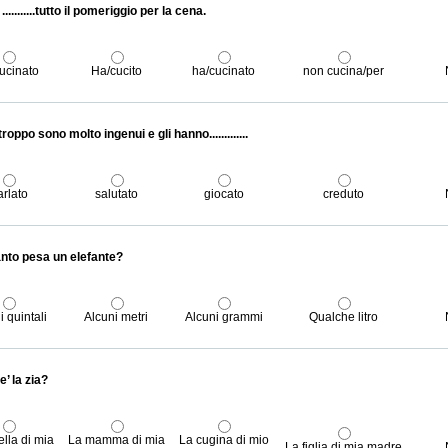
.. ...........tutto il pomeriggio per la cena.
cucinato
Ha/cucito
ha/cucinato
non cucina/per
roppo sono molto ingenui e gli hanno.............
arlato
salutato
giocato
creduto
nto pesa un elefante?
i quintali
Alcuni metri
Alcuni grammi
Qualche litro
e’ la zia?
ella di mia
La mamma di mia
La cugina di mio
La figlia di mia madre