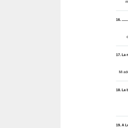
m
16. ....
17. La m
Mi ad
18. La b
19. A Lo