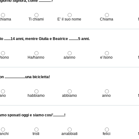
iorno Signora, come .............?
chiama
Ti chiami
E’ il suo nome
Chiama
io .......14 anni, mentre Giulia e Beatrice ..........5 anni.
/sono
Ha/hanno
a/anno
e’/sono
 ......................una bicicletta!
ano
habbiamo
abbiamo
anno
amo sposati oggi e siamo cosi’............!
tanchi
tristi
arrabbiati
felici