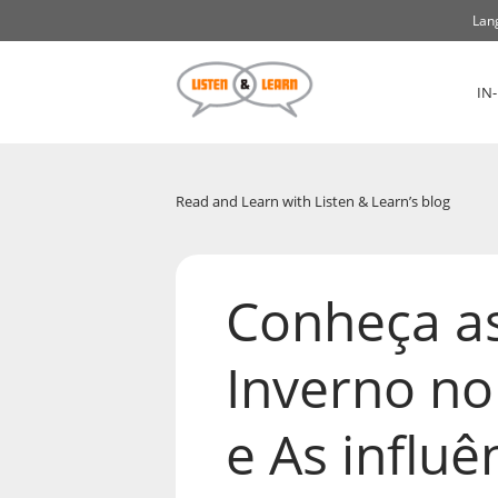
Lan
IN
Read and Learn with Listen & Learn’s blog
Conheça as
Inverno no
e As influ