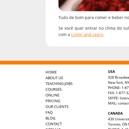
Tudo de bom para comer e beber no
Se você quer entrar no clima do sul
com a
Listen and Learn
.
USA
HOME
928 Broadw
ABOUT US
New York, N
TEACHING JOBS
PHONE: 1-87
COURSES
FAX: 1-877-
ONLINE
SKYPE: liste
PRICING
MAIL:
contac
OUR CLIENTS
FAQ
CANADA
BLOG
439 Universit
CONTACT
Toronto, ON