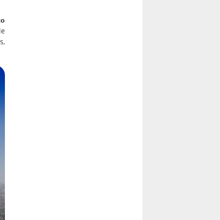
to
de
s,