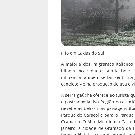
Frio em Caxias do Sul
A maioria dos imigrantes italianos
idioma local: muitos ainda hoje 
influência também se faz sentir na 
capelete – e na produção de uva e v
A serra gaúcha oferece ao turista q
e gastronomia. Na Região das Hortê
neve) e as belíssimas paisagens (f
Parque do Caracol e para o Parque
Gramado. O Mini Mundo e a Casa do
janeiro, a cidade de Gramado dá l
famoso Natal Luz, que encanta pe