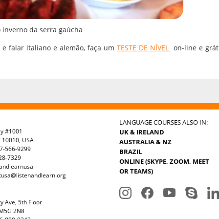
 inverno da serra gaúcha
 e falar italiano e alemão, faça um
TESTE DE NÍVEL
on-line e grát
LANGUAGE COURSES ALSO IN:
ay #1001
UK & IRELAND
Y 10010, USA
AUSTRALIA & NZ
7-566-9299
BRAZIL
328-7329
ONLINE (SKYPE, ZOOM, MEET
nandlearnusa
OR TEAMS)
tusa@listenandlearn.org
y Ave, 5th Floor
 M5G 2N8