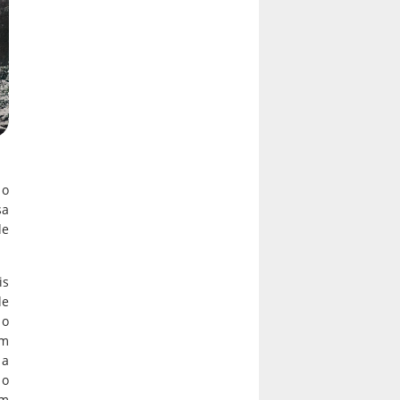
 o
sa
de
is
de
 o
em
 a
 o
ém