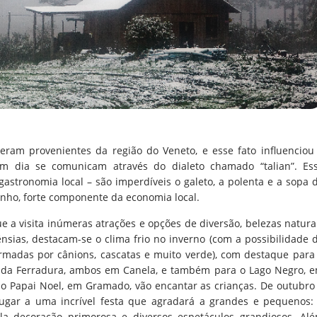
 eram provenientes da região do Veneto, e esse fato influenciou
em dia se comunicam através do dialeto chamado “talian”. Es
gastronomia local – são imperdíveis o galeto, a polenta e a sopa 
inho, forte componente da economia local.
ue a visita inúmeras atrações e opções de diversão, belezas natura
nsias, destacam-se o clima frio no inverno (com a possibilidade 
ormadas por cânions, cascatas e muito verde), com destaque para
 da Ferradura, ambos em Canela, e também para o Lago Negro, 
 Papai Noel, em Gramado, vão encantar as crianças. De outubro
ugar a uma incrível festa que agradará a grandes e pequenos:
la decoração primorosa e diversos espetáculos grandiosos. Al