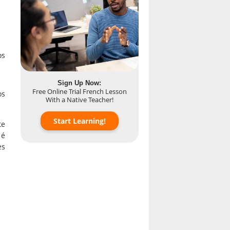
os
Sign Up Now:
Free Online Trial French Lesson
os
With a Native Teacher!
Start Learning!
te
 é
es