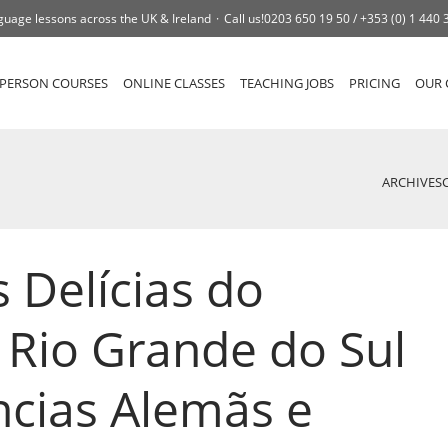
guage lessons across the UK & Ireland
Call us!
0203 650 19 50 /
+353 (0) 1 440 
-PERSON COURSES
ONLINE CLASSES
TEACHING JOBS
PRICING
OUR 
ARCHIVES
 Delícias do
 Rio Grande do Sul
ências Alemãs e