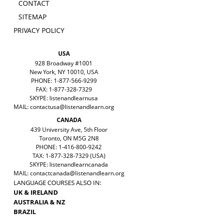
CONTACT
SITEMAP
PRIVACY POLICY
USA
928 Broadway #1001
New York, NY 10010, USA
PHONE: 1-877-566-9299
FAX: 1-877-328-7329
SKYPE: listenandlearnusa
MAIL:
contactusa@listenandlearn.org
CANADA
439 University Ave, 5th Floor
Toronto, ON M5G 2N8
PHONE: 1-416-800-9242
TAX: 1-877-328-7329 (USA)
SKYPE: listenandlearncanada
MAIL:
contactcanada@listenandlearn.org
LANGUAGE COURSES ALSO IN:
UK & IRELAND
AUSTRALIA & NZ
BRAZIL