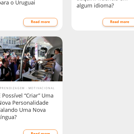
para o Uruguai
algum idioma?
Read more
Read more
PRENDIZAGEM
MOTIVACIONAL
 Possível “Criar” Uma
Nova Personalidade
Falando Uma Nova
Língua?
Read more