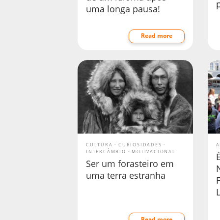
uma longa pausa!
Read more
CULTURA
CURIOSIDADES
A
INTERCÂMBIO
MOTIVACIONAL
É
Ser um forasteiro em
uma terra estranha
Read more