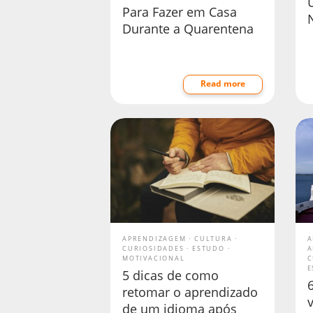
Para Fazer em Casa
Durante a Quarentena
Read more
APRENDIZAGEM
CULTURA
A
CURIOSIDADES
ESTUDO
A
MOTIVACIONAL
C
E
5 dicas de como
retomar o aprendizado
de um idioma após