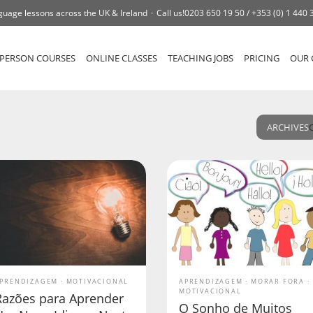
guage lessons across the UK & Ireland
Call us!
0203 650 19 50 /
+353 (0) 1 440 
-PERSON COURSES
ONLINE CLASSES
TEACHING JOBS
PRICING
OUR 
ARCHIVES
PRENDIZAGEM
MOTIVACIONAL
APRENDIZAGEM
MORAR FORA
MOTIVACIONAL
Razões para Aprender
O Sonho de Muitos