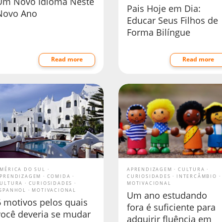
Um Novo Idioma Neste
Pais Hoje em Dia:
Novo Ano
Educar Seus Filhos de
Forma Bilíngue
Read more
Read more
MÉRICA DO SUL
APRENDIZAGEM
CULTURA
PRENDIZAGEM
COMIDA
CURIOSIDADES
INTERCÂMBIO
ULTURA
CURIOSIDADES
MOTIVACIONAL
SPANHOL
MOTIVACIONAL
Um ano estudando
6 motivos pelos quais
fora é suficiente para
você deveria se mudar
adquirir fluência em