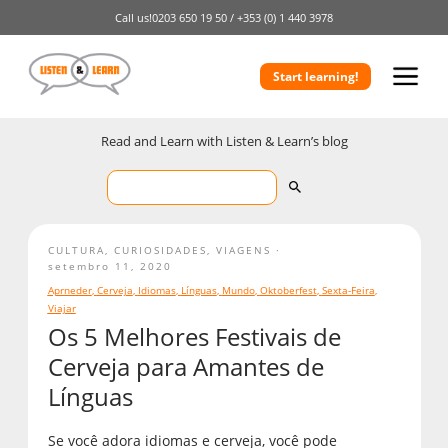
Call us!
0203 650 19 50 /
+353 (0) 1 440 3978
Start learning!
Read and Learn with Listen & Learn’s blog
CULTURA
,
CURIOSIDADES
,
VIAGENS
setembro 11, 2020
Aprneder
,
Cerveja
,
Idiomas
,
Línguas
,
Mundo
,
Oktoberfest
,
Sexta-Feira
,
Viajar
Os 5 Melhores Festivais de
Cerveja para Amantes de
Línguas
Se você adora idiomas e cerveja, você pode