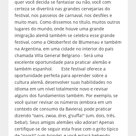
quer você decida se fantasiar ou não, você com
certeza se divertirá nas grandes cervejarias do
festival, nos passeios de carnaval, nos desfiles e
muito mais. Como dissemos no título, muitos outros
lugares do mundo, onde houve uma grande
imigração alemã também se celebra esse grande
festival, como a Oktoberfest de Blumenau e também
na Argentina, em uma cidade no interior do país
chamada Villa General Belgrano - Será uma
excelente oportunidade para praticar alemão e
também espanhol. Este festival oferece a
oportunidade perfeita para aprender sobre a
cultura alemã, desenvolver suas habilidades no
idioma em um nível totalmente novo e revisar
alguns dos fundamentos também. Por exemplo, se
você quiser revisar os números (embora em um
contexto de consumo da Baviera), pode praticar
dizendo "oans, zwoa, drei, g’suffa!" (um, dois, três,
beba!). Seus amigos alemães vão adorar! Apenas
certifique-se de seguir esta frase com o grito típico
de "prost!" (um brinde), e você estará bebendo