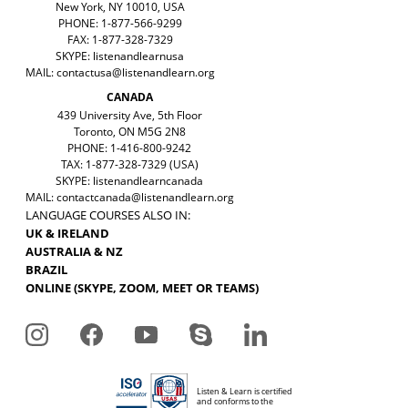
New York, NY 10010, USA
PHONE: 1-877-566-9299
FAX: 1-877-328-7329
SKYPE: listenandlearnusa
MAIL:
contactusa@listenandlearn.org
CANADA
439 University Ave, 5th Floor
Toronto, ON M5G 2N8
PHONE: 1-416-800-9242
TAX: 1-877-328-7329 (USA)
SKYPE: listenandlearncanada
MAIL:
contactcanada@listenandlearn.org
LANGUAGE COURSES ALSO IN:
UK & IRELAND
AUSTRALIA & NZ
BRAZIL
ONLINE (SKYPE, ZOOM, MEET OR TEAMS)