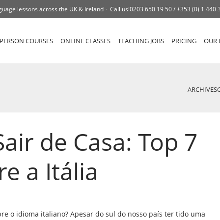
guage lessons across the UK & Ireland
Call us!
0203 650 19 50 /
+353 (0) 1 440 
-PERSON COURSES
ONLINE CLASSES
TEACHING JOBS
PRICING
OUR 
ARCHIVES
Sair de Casa: Top 7
e a Itália
bre o idioma italiano? Apesar do sul do nosso país ter tido uma