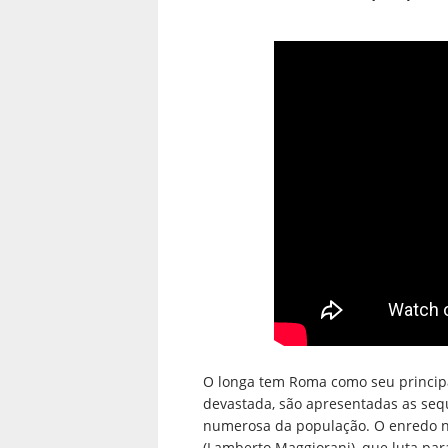
O longa tem Roma como seu principa
devastada, são apresentadas as seq
numerosa da população. O enredo na
(Lamberto Maggiorani), que luta par