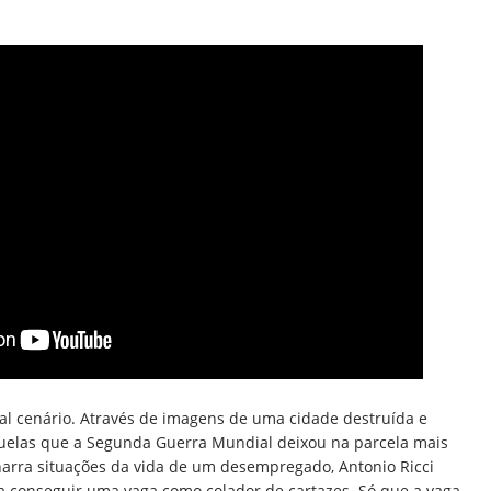
l cenário. Através de imagens de uma cidade destruída e
uelas que a Segunda Guerra Mundial deixou na parcela mais
rra situações da vida de um desempregado, Antonio Ricci
a conseguir uma vaga como colador de cartazes. Só que a vaga