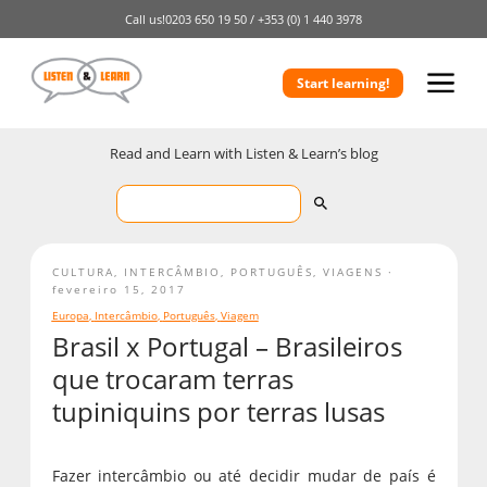
Call us!
0203 650 19 50 /
+353 (0) 1 440 3978
Start learning!
Read and Learn with Listen & Learn’s blog
CULTURA
,
INTERCÂMBIO
,
PORTUGUÊS
,
VIAGENS
fevereiro 15, 2017
Europa
,
Intercâmbio
,
Português
,
Viagem
Brasil x Portugal – Brasileiros
que trocaram terras
tupiniquins por terras lusas
Fazer intercâmbio ou até decidir mudar de país é