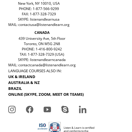
New York, NY 10010, USA
PHONE: 1-877-566-9299
FAX: 1-877-328-7329
SKYPE: listenandlearnusa
MAIL:
contactusa@listenandlearn.org
CANADA
439 University Ave, 5th Floor
Toronto, ON M5G 2N8
PHONE: 1-416-800-9242
TAX: 1-877-328-7329 (USA)
SKYPE: listenandlearncanada
MAIL:
contactcanada@listenandlearn.org
LANGUAGE COURSES ALSO IN:
UK & IRELAND
AUSTRALIA & NZ
BRAZIL
ONLINE (SKYPE, ZOOM, MEET OR TEAMS)