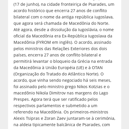
(17 de junho), na cidade fronteiriça de Psarades, um
acordo histórico que encerra 27 anos de conflito
bilateral com o nome da antiga república iugoslava,
que agora será chamada de Macedônia do Norte.
Até agora, desde a dissolução da Iugoslávia, o nome
oficial da Macedônia era Ex-República Iugoslava da
Macedônia (FYROM em inglês). O acordo, assinado
pelos ministros das Relações Exteriores dos dois
países, encerra 27 anos de conflito bilateral e
permitirá levantar o bloqueio da Grécia na entrada
da Macedônia à União Européia (UE) e à OTAN
(Organização do Tratado do Atlântico Norte). O
acordo, que vinha sendo negociado há seis meses,
foi assinado pelo ministro grego Nikos Kotzias e o
macedônio Nikola Dimitrov nas margens do Lago
Prespes. Agora terá que ser ratificado pelos
respectivos parlamentos e submetido a um
referendo na Macedônia. Os primeiros-ministros
Alexis Tsipras e Zoran Zaev juntaram-se à cerimónia,
na aldeia tipicamente balcânica de Psarades, com