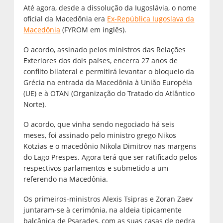
Até agora, desde a dissolução da Iugoslávia, o nome
oficial da Macedônia era
Ex-República Iugoslava da
Macedônia
(FYROM em inglês).
O acordo, assinado pelos ministros das Relações
Exteriores dos dois países, encerra 27 anos de
conflito bilateral e permitirá levantar o bloqueio da
Grécia na entrada da Macedônia à União Européia
(UE) e à OTAN (Organização do Tratado do Atlântico
Norte).
O acordo, que vinha sendo negociado há seis
meses, foi assinado pelo ministro grego Nikos
Kotzias e o macedônio Nikola Dimitrov nas margens
do Lago Prespes. Agora terá que ser ratificado pelos
respectivos parlamentos e submetido a um
referendo na Macedônia.
Os primeiros-ministros Alexis Tsipras e Zoran Zaev
juntaram-se à cerimónia, na aldeia tipicamente
balcânica de Psarades, com as suas casas de pedra