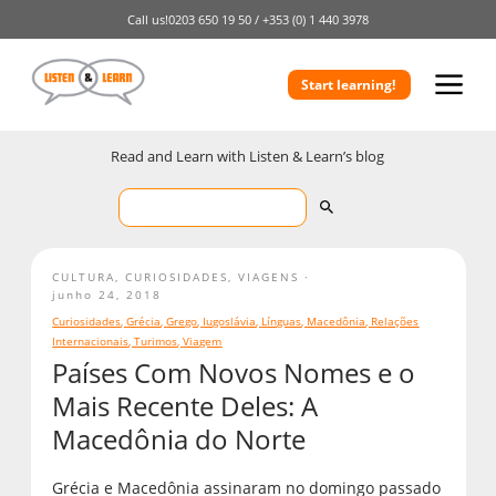
Call us!
0203 650 19 50 /
+353 (0) 1 440 3978
Start learning!
Read and Learn with Listen & Learn’s blog
CULTURA
,
CURIOSIDADES
,
VIAGENS
junho 24, 2018
Curiosidades
,
Grécia
,
Grego
,
Iugoslávia
,
Línguas
,
Macedônia
,
Relações
Internacionais
,
Turimos
,
Viagem
Países Com Novos Nomes e o
Mais Recente Deles: A
Macedônia do Norte
Grécia e Macedônia assinaram no domingo passado