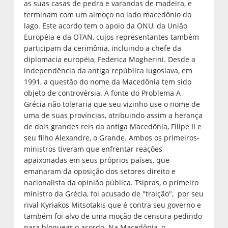
as suas casas de pedra e varandas de madeira, e
terminam com um almoço no lado macedônio do
lago. Este acordo tem o apoio da ONU, da União
Européia e da OTAN, cujos representantes também
participam da cerimônia, incluindo a chefe da
diplomacia européia, Federica Mogherini. Desde a
independência da antiga república iugoslava, em
1991, a questão do nome da Macedônia tem sido
objeto de controvérsia. A fonte do Problema A
Grécia não toleraria que seu vizinho use o nome de
uma de suas províncias, atribuindo assim a herança
de dois grandes reis da antiga Macedônia, Filipe II e
seu filho Alexandre, o Grande. Ambos os primeiros-
ministros tiveram que enfrentar reações
apaixonadas em seus próprios países, que
emanaram da oposição dos setores direito e
nacionalista da opinião pública. Tsipras, o primeiro
ministro da Grécia, foi acusado de "traição", por seu
rival Kyriakos Mitsotakis que é contra seu governo e
também foi alvo de uma moção de censura pedindo
para bloquear o acordo. Na Macedônia, o