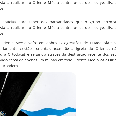
tá a realizar no Oriente Médio contra os curdos, os yezidis, 
os.
notícias para saber das barbaridades que o grupo terroris
tá a realizar no Oriente Médio contra os curdos, os yezidis, 
os.
riente Médio sofre em dobro as agressões do Estado Islâmic
riamente cristãos orientais (compõe a Igreja do Oriente, n
ou a Ortodoxa), e segundo através da destruição recente dos se
izando cerca de apenas um milhão em todo Oriente Médio, os assíri
turbadora.