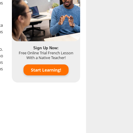
os
ta
os
Sign Up Now:
o.
Free Online Trial French Lesson
ão
With a Native Teacher!
us
os
Start Learning!