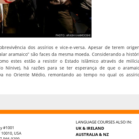
brevivência dos assírios e vice-e-versa. Apesar de terem orige
o “falar aramaico” são faces da mesma moeda. Considerando a histór
omo estes estão a resistir o Estado Islâmico através de milíci
o Nínive), há razões para se ter esperança de que o aramai
a no Oriente Médio, remontando ao tempo no qual os assíri
LANGUAGE COURSES ALSO IN:
ay #1001
UK & IRELAND
Y 10010, USA
AUSTRALIA & NZ
7-566-9299