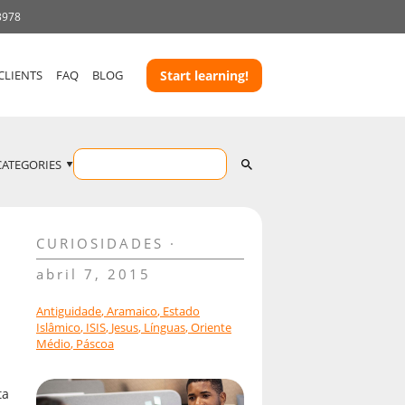
3978
CLIENTS
FAQ
BLOG
Start learning!
CATEGORIES
CURIOSIDADES
abril 7, 2015
Antiguidade
,
Aramaico
,
Estado
Islâmico
,
ISIS
,
Jesus
,
Línguas
,
Oriente
Médio
,
Páscoa
ta