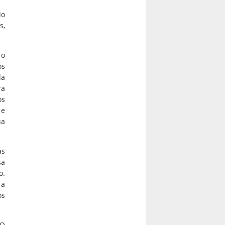
do
s,
 o
os
da
ra
os
 e
ua
as
sa
o.
 a
os
 O