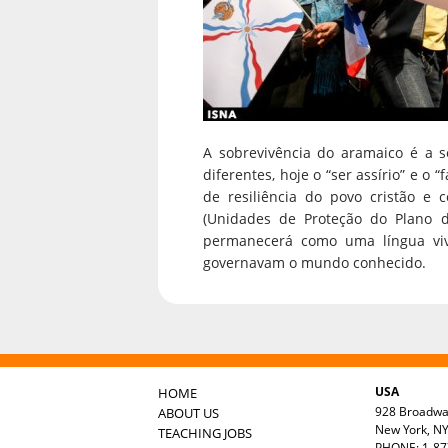
A sobrevivência do aramaico é a so
diferentes, hoje o “ser assírio” e 
de resiliência do povo cristão e c
(Unidades de Proteção do Plano d
permanecerá como uma língua viv
governavam o mundo conhecido.
USA
HOME
928 Broadw
ABOUT US
New York, N
TEACHING JOBS
PHONE: 1-87