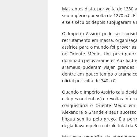
Mas antes disto, por volta de 1380 
seu império por volta de 1270 a.C. 
e seis séculos depois subjugaram a B
O Império Assírio pode ser cons
recrutamento em massa, organização
assírios para o mundo foi prover a
no Oriente Médio. Um povo guerrei
dominado pelos arameus. Auxiliad
arameus puderam viajar grandes di
dentre em pouco tempo o aramaico
oficial por volta de 740 a.C.
Quando o Império Assírio caiu devi
estepes nortenhas) e revoltas inter
conquistaria o Oriente Médio em 
Alexandre o Grande e seus sucessor
língua semita pelo grego. Ela pe
degladiavam pelo controle total da 
Mas esta condição, da eternidade