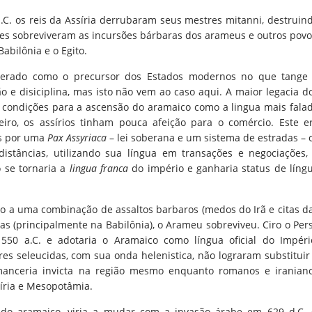
a.C. os reis da Assíria derrubaram seus mestres mitanni, destruin
Eles sobreviveram as incursões bárbaras dos arameus e outros povo
abilônia e o Egito.
iderado como o precursor dos Estados modernos no que tange
 e disiciplina, mas isto não vem ao caso aqui. A maior legacia d
s condições para a ascensão do aramaico como a lingua mais fala
ro, os assírios tinham pouca afeição para o comércio. Este e
os por uma
Pax Assyriaca
– lei soberana e um sistema de estradas – 
stâncias, utilizando sua língua em transações e negociações,
 se tornaria a
lingua franca
do império e ganharia status de líng
do a uma combinação de assaltos barbaros (medos do Irã e citas d
nas (principalmente na Babilônia), o Arameu sobreviveu. Ciro o Per
550 a.C. e adotaria o Aramaico como língua oficial do Impéri
es seleucidas, com sua onda helenistica, não lograram substituir
rmanceria invicta na região mesmo enquanto romanos e iranian
Síria e Mesopotâmia.
 do aramaico, viria a mudar com a invasão árabe em 629 d.C.