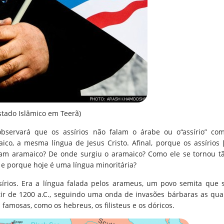
Estado Islâmico em Teerã)
observará que os assírios não falam o árabe ou o“assírio” co
ico, a mesma língua de Jesus Cristo. Afinal, porque os assírios 
lam aramaico? De onde surgiu o aramaico? Como ele se tornou t
e porque hoje é uma língua minoritária?
rios. Era a língua falada pelos arameus, um povo semita que 
ir de 1200 a.C., seguindo uma onda de invasões bárbaras as qua
 famosas, como os hebreus, os filisteus e os dóricos.