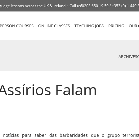
guage lessons across the UK & Ireland
Call us!
0203 650 19 50 /
+353 (0) 1 440 
-PERSON COURSES
ONLINE CLASSES
TEACHING JOBS
PRICING
OUR 
ARCHIVES
Assírios Falam
notícias para saber das barbaridades que o grupo terroris