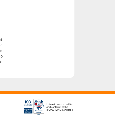
ns
ia
as
co
os