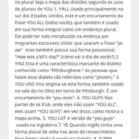
no plural Veja o mapa das divisões segundo os usos
de plurais de YOU 1. Y'ALL Usado principalmente no
sul dos Estados Unidos, este é um encurtamento da
frase YOU ALL (todos vocês), que também é usado
em sua forma integral como um endereço plural.
Ele pode ter sido introduzido na América por
imigrantes escoceses Ulster que usaram a frase "ye
aw" esse também possui sua forma possessiva:
"How was y'all's day?" (como vai o dia de vocês?) 2.
YINZ Esta é uma característica marcante do dialeto
conhecido como "Pittsburghese." As pessoas que
falam esse dialeto são referidos como "yinzers." 3.
YOU-UNS Yinz origina-se esta forma, também usado
no vale do rio Ohio em torno de Pittsburgh. É um
encurtamento de "you ones". 4. YOU GUYS Nas
partes de os EUA, onde eles não usam "YOU ALL",
eles usam "YOU GUYS" em vez disso, como mostra o
mapa acima. 5. YOU LOT A versão de "you guys"
usada na Inglaterra 7. YE Quando Inglês tinha uma
forma plural de volta nos anos do renascimento.
Essa forma ainda é usada na Irlanda. 8. SUPER