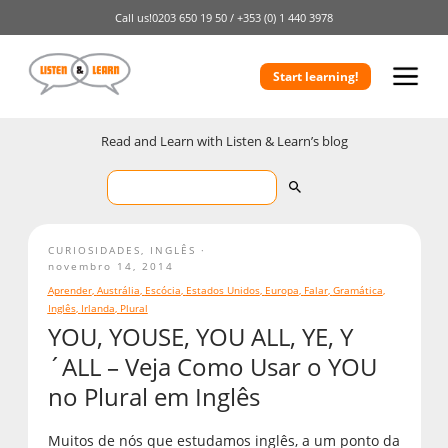
Call us!
0203 650 19 50 /
+353 (0) 1 440 3978
Start learning!
Read and Learn with Listen & Learn’s blog
CURIOSIDADES
,
INGLÊS
novembro 14, 2014
Aprender
,
Austrália
,
Escócia
,
Estados Unidos
,
Europa
,
Falar
,
Gramática
,
Inglês
,
Irlanda
,
Plural
YOU, YOUSE, YOU ALL, YE, Y
´ALL – Veja Como Usar o YOU
no Plural em Inglês
Muitos de nós que estudamos inglês, a um ponto da