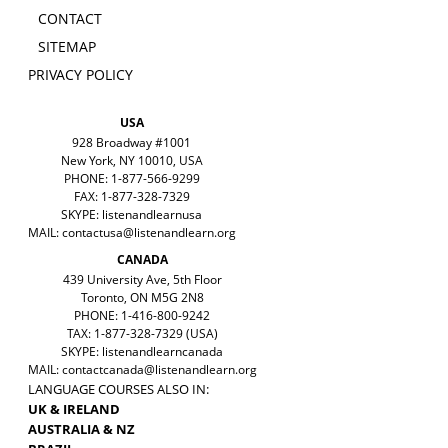
CONTACT
SITEMAP
PRIVACY POLICY
USA
928 Broadway #1001
New York, NY 10010, USA
PHONE: 1-877-566-9299
FAX: 1-877-328-7329
SKYPE: listenandlearnusa
MAIL:
contactusa@listenandlearn.org
CANADA
439 University Ave, 5th Floor
Toronto, ON M5G 2N8
PHONE: 1-416-800-9242
TAX: 1-877-328-7329 (USA)
SKYPE: listenandlearncanada
MAIL:
contactcanada@listenandlearn.org
LANGUAGE COURSES ALSO IN:
UK & IRELAND
AUSTRALIA & NZ