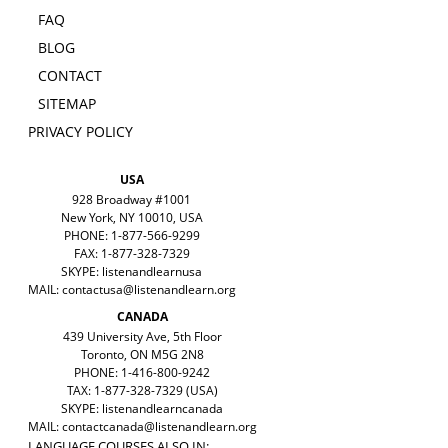
FAQ
BLOG
CONTACT
SITEMAP
PRIVACY POLICY
USA
928 Broadway #1001
New York, NY 10010, USA
PHONE: 1-877-566-9299
FAX: 1-877-328-7329
SKYPE: listenandlearnusa
MAIL:
contactusa@listenandlearn.org
CANADA
439 University Ave, 5th Floor
Toronto, ON M5G 2N8
PHONE: 1-416-800-9242
TAX: 1-877-328-7329 (USA)
SKYPE: listenandlearncanada
MAIL:
contactcanada@listenandlearn.org
LANGUAGE COURSES ALSO IN: