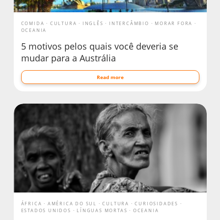
COMIDA
CULTURA
INGLÊS
INTERCÂMBIO
MORAR FORA
OCEANIA
5 motivos pelos quais você deveria se
mudar para a Austrália
Read more
ÁFRICA
AMÉRICA DO SUL
CULTURA
CURIOSIDADES
ESTADOS UNIDOS
LÍNGUAS MORTAS
OCEANIA