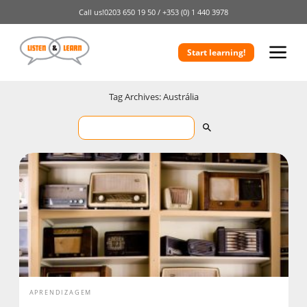
Call us!
0203 650 19 50 /
+353 (0) 1 440 3978
Start learning!
Tag Archives: Austrália
APRENDIZAGEM