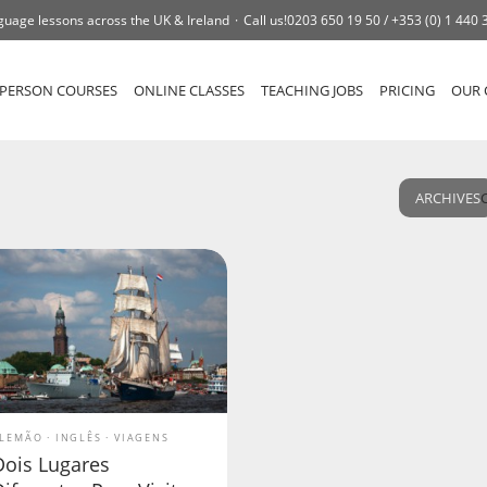
guage lessons across the UK & Ireland
Call us!
0203 650 19 50 /
+353 (0) 1 440 
-PERSON COURSES
ONLINE CLASSES
TEACHING JOBS
PRICING
OUR 
ARCHIVES
LEMÃO
INGLÊS
VIAGENS
Dois Lugares