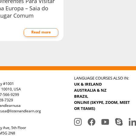
iferentes Para Visitar
na Europa – Saia do
Lugar Comum
Read more
LANGUAGE COURSES ALSO IN:
ay #1001
UK & IRELAND
Y 10010, USA
AUSTRALIA & NZ
7-566-9299
BRAZIL
328-7329
ONLINE (SKYPE, ZOOM, MEET
nandlearnusa
OR TEAMS)
tusa@listenandlearn.org
y Ave, 5th Floor
 M5G 2N8