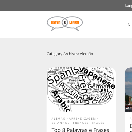
Lan
IN
Category Archives: Alemão
ALEMÃO
APRENDIZAGEM
A
ESPANHOL
FRANCÊS
INGLÊS
Top 8 Palavras e Frases