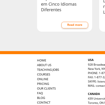
D
em Cinco Idiomas
Diferentes
Read more
USA
HOME
928 Broadw
ABOUT US
New York, N
TEACHING JOBS
PHONE: 1-87
COURSES
FAX: 1-877-
ONLINE
SKYPE: liste
PRICING
MAIL:
contac
OUR CLIENTS
FAQ
CANADA
BLOG
439 Universit
CONTACT
Toronto, ON