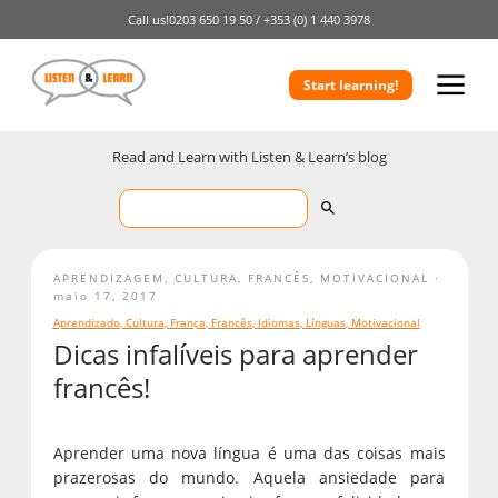
Call us!
0203 650 19 50 /
+353 (0) 1 440 3978
Start learning!
Read and Learn with Listen & Learn’s blog
APRENDIZAGEM
,
CULTURA
,
FRANCÊS
,
MOTIVACIONAL
maio 17, 2017
Aprendizado
,
Cultura
,
França
,
Francês
,
Idiomas
,
Línguas
,
Motivacional
Dicas infalíveis para aprender
francês!
Aprender uma nova língua é uma das coisas mais
prazerosas do mundo. Aquela ansiedade para