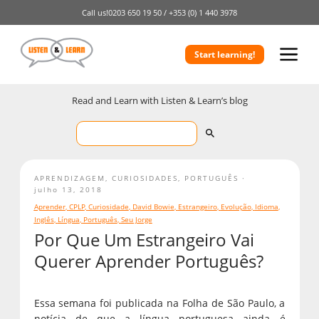
Call us!
0203 650 19 50 /
+353 (0) 1 440 3978
Start learning!
Read and Learn with Listen & Learn’s blog
APRENDIZAGEM
,
CURIOSIDADES
,
PORTUGUÊS
julho 13, 2018
Aprender
,
CPLP
,
Curiosidade
,
David Bowie
,
Estrangeiro
,
Evolução
,
Idioma
,
Inglês
,
Língua
,
Português
,
Seu Jorge
Por Que Um Estrangeiro Vai
Querer Aprender Português?
Essa semana foi publicada na Folha de São Paulo, a
notícia de que a língua portuguesa ainda é