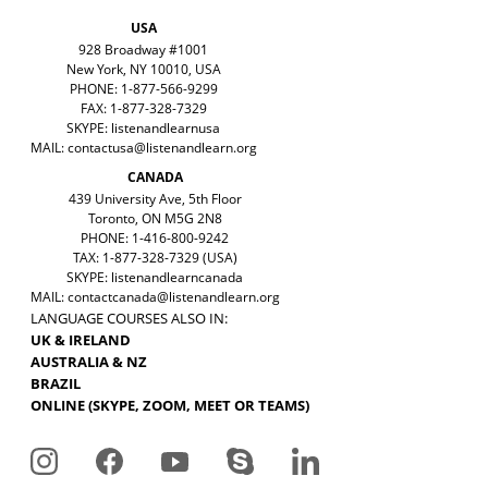
USA
928 Broadway #1001
New York, NY 10010, USA
PHONE: 1-877-566-9299
FAX: 1-877-328-7329
SKYPE: listenandlearnusa
MAIL:
contactusa@listenandlearn.org
CANADA
439 University Ave, 5th Floor
Toronto, ON M5G 2N8
PHONE: 1-416-800-9242
TAX: 1-877-328-7329 (USA)
SKYPE: listenandlearncanada
MAIL:
contactcanada@listenandlearn.org
LANGUAGE COURSES ALSO IN:
UK & IRELAND
AUSTRALIA & NZ
BRAZIL
ONLINE (SKYPE, ZOOM, MEET OR TEAMS)