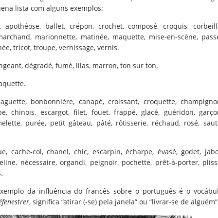
ena lista com alguns exemplos:
, apothéose, ballet, crépon, crochet, composé, croquis, corbeill
 marchand, marionnette, matinée, maquette, mise-en-scène, pass
e, tricot, troupe, vernissage, vernis.
geant, dégradé, fumé, lilas, marron, ton sur ton.
raquette.
baguette, bonbonnière, canapé, croissant, croquette, champigno
e, chinois, escargot, filet, fouet, frappé, glacé, guéridon, garço
ette, purée, petit gâteau, pâté, rôtisserie, réchaud, rosé, saut
ue, cache-col, chanel, chic, escarpin, écharpe, évasé, godet, jabo
eline, nécessaire, organdi, peignoir, pochette, prêt-à-porter, pliss
.
xemplo da influência do francês sobre o português é o vocábu
éfenestrer
, significa “atirar (-se) pela janela” ou “livrar-se de alguém”