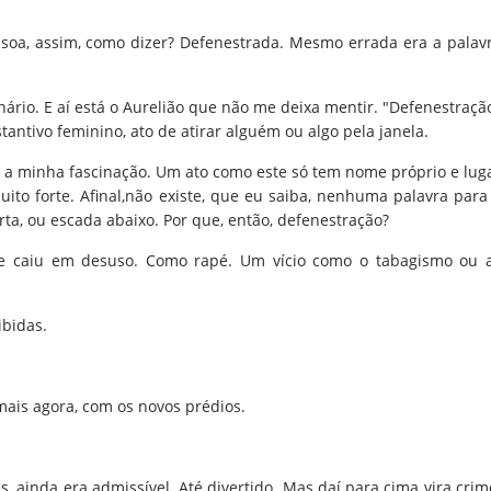
oa, assim, como dizer? Defenestrada. Mesmo errada era a palav
nário. E aí está o Aurelião que não me deixa mentir. "Defenestraçã
antivo feminino, ato de atirar alguém ou algo pela janela.
a minha fascinação. Um ato como este só tem nome próprio e lug
ito forte. Afinal,não existe, que eu saiba, nenhuma palavra para
rta, ou escada abaixo. Por que, então, defenestração?
ue caiu em desuso. Como rapé. Um vício como o tabagismo ou 
ibidas.
ais agora, com os novos prédios.
, ainda era admissível. Até divertido. Mas daí para cima vira crim