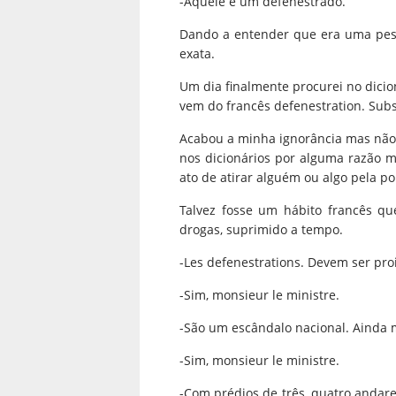
-Aquele é um defenestrado.
Dando a entender que era uma pess
exata.
Um dia finalmente procurei no dicio
vem do francês defenestration. Subst
Acabou a minha ignorância mas não 
nos dicionários por alguma razão mu
ato de atirar alguém ou algo pela po
Talvez fosse um hábito francês q
drogas, suprimido a tempo.
-Les defenestrations. Devem ser pro
-Sim, monsieur le ministre.
-São um escândalo nacional. Ainda m
-Sim, monsieur le ministre.
-Com prédios de três, quatro andares