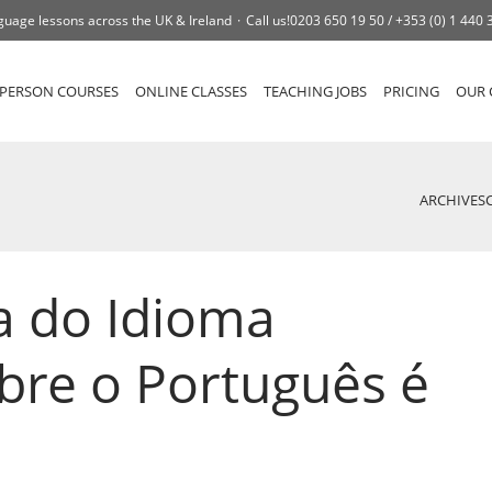
guage lessons across the UK & Ireland
Call us!
0203 650 19 50 /
+353 (0) 1 440 
-PERSON COURSES
ONLINE CLASSES
TEACHING JOBS
PRICING
OUR 
ARCHIVES
ia do Idioma
bre o Português é