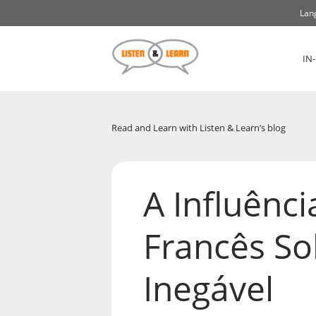
Lan
IN
Read and Learn with Listen & Learn’s blog
A Influênc
Francês So
Inegável