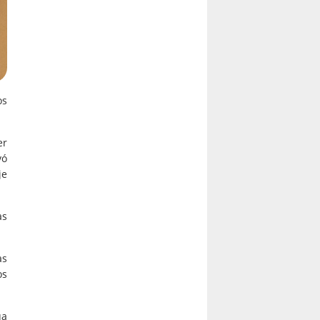
os
er
vó
je
as
as
os
ua