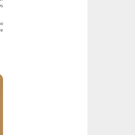
Os
mo
de
e