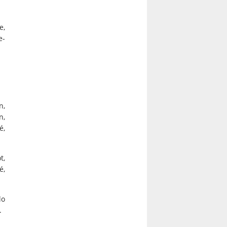
e,
e-
n,
n,
é,
t,
é,
lo
.