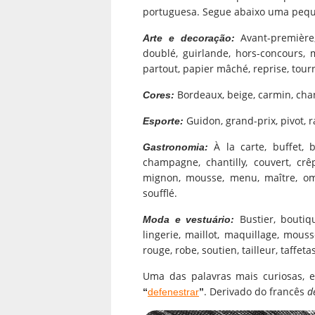
portuguesa. Segue abaixo uma pequ
Avant-première
Arte e decoração:
doublé, guirlande, hors-concours,
partout, papier mâché, reprise, tourné
Bordeaux, beige, carmin, chan
Cores:
Guidon, grand-prix, pivot, 
Esporte:
À la carte, buffet, 
Gastronomia:
champagne, chantilly, couvert, crêp
mignon, mousse, menu, maître, omel
soufflé.
Bustier, boutiq
Moda e vestuário:
lingerie, maillot, maquillage, mouss
rouge, robe, soutien, tailleur, taffetas
Uma das palavras mais curiosas, e
. Derivado do francês
d
“
defenestrar
”