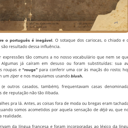
. O sotaque dos cariocas, o chiado e 
re o português é inegável
 são resultado dessa influência.
r expressões tão comuns a no nosso vocabulário que nem se qu
Algumas já caíram em desuso ou foram substituídas: sua a
s roupas e
para conferir uma cor às maçãs do rosto; ho
“rouge”
om um
zíper
e nos maquiamos usando
blush
.
s (e outros casados, também), frequentavam casas denominad
 de reputação não tão ilibada.
alhes pra lá. Antes, as coisas fora de moda ou bregas eram tachad
m quando somos acometidos por aquela sensação de
déjà vu
, que n
a realidade.
ivam da língua francesa e foram incorporadas ao léxico da líng