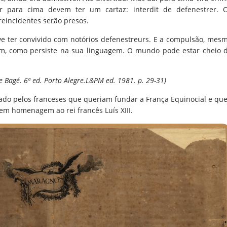
r para cima devem ter um cartaz: interdit de defenestrer. 
reincidentes serão presos.
e ter convivido com notórios defenestreurs. E a compulsão, mes
em, como persiste na sua linguagem. O mundo pode estar cheio 
e Bagé. 6ª ed. Porto Alegre.L&PM ed. 1981. p. 29-31)
do pelos franceses que queriam fundar a França Equinocial e qu
 em homenagem ao rei francês Luís XIII.