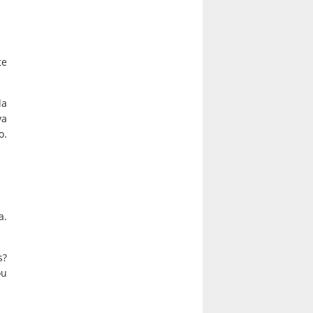
te
da
va
o.
a.
s?
ou