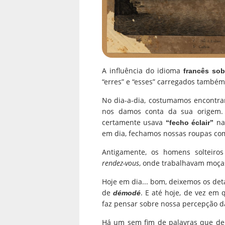
A influência do idioma
francês sob
“erres” e “esses” carregados também
No dia-a-dia, costumamos encontra
nos damos conta da sua origem. 
certamente usava
na
“fecho éclair”
em dia, fechamos nossas roupas c
Antigamente, os homens solteiro
rendez-vous
, onde trabalhavam moças
Hoje em dia... bom, deixemos os det
de
. E até hoje, de vez e
démodé
faz pensar sobre nossa percepção d
Há um sem fim de palavras que der