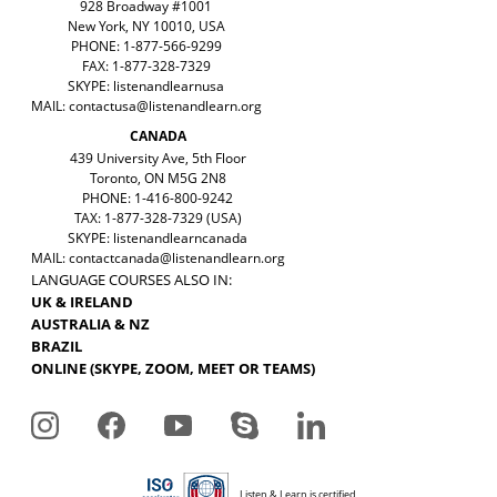
928 Broadway #1001
New York, NY 10010, USA
PHONE: 1-877-566-9299
FAX: 1-877-328-7329
SKYPE: listenandlearnusa
MAIL:
contactusa@listenandlearn.org
CANADA
439 University Ave, 5th Floor
Toronto, ON M5G 2N8
PHONE: 1-416-800-9242
TAX: 1-877-328-7329 (USA)
SKYPE: listenandlearncanada
MAIL:
contactcanada@listenandlearn.org
LANGUAGE COURSES ALSO IN:
UK & IRELAND
AUSTRALIA & NZ
BRAZIL
ONLINE (SKYPE, ZOOM, MEET OR TEAMS)