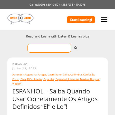
Call us!
0203 650 19 50 /
+353 (0) 1 440 3978
Start learning!
Read and Learn with Listen & Learn’s blog
ESPANHOL
julho 25, 2016
Aprender
,
Argentina
,
Artigos
,
Castelhano
,
Chile
,
Colômbia
,
Confusão
,
Curso
,
Dica
,
Dificuldades
,
Espanha
,
Espanhol
,
Iniciante
,
México
,
Uruguai
,
Viagem
ESPANHOL – Saiba Quando
Usar Corretamente Os Artigos
Definidos “El” e Lo”!