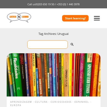
Call us!
0203 650 19 50 /
+353 (0) 1 440 3978
Start learning!
Tag Archives: Uruguai
APRENDIZAGEM
CULTURA
CURIOSIDADES
ESPANHOL
EUROPA