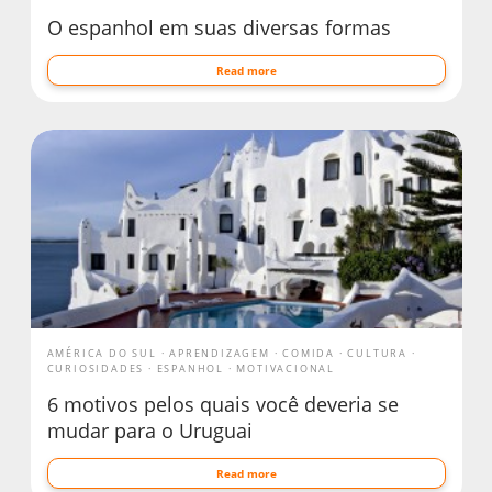
O espanhol em suas diversas formas
Read more
AMÉRICA DO SUL
APRENDIZAGEM
COMIDA
CULTURA
CURIOSIDADES
ESPANHOL
MOTIVACIONAL
6 motivos pelos quais você deveria se
mudar para o Uruguai
Read more