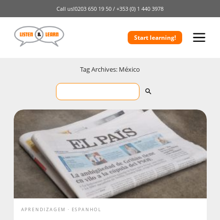
Call us!
0203 650 19 50 /
+353 (0) 1 440 3978
Start learning!
Tag Archives: México
APRENDIZAGEM
ESPANHOL