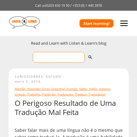
Call us!
0203 650 19 50 /
+353 (0) 1 440 3978
Start learning!
Read and Learn with Listen & Learn’s blog
CURIOSIDADES
,
ESTUDO
maio 5, 2016
Alemão
,
Aprender
,
Erros
,
Espanhol
,
Francês
,
Gafes
,
Inglês
,
Italiano
,
Línguas
,
Trabalho
,
Tradução
,
Tradutores
,
Traduzir
,
Translation
O Perigoso Resultado de Uma
Tradução Mal Feita
Saber falar mais de uma língua não é o mesmo que
saber como traduzi-la. A tradução é uma habilidade