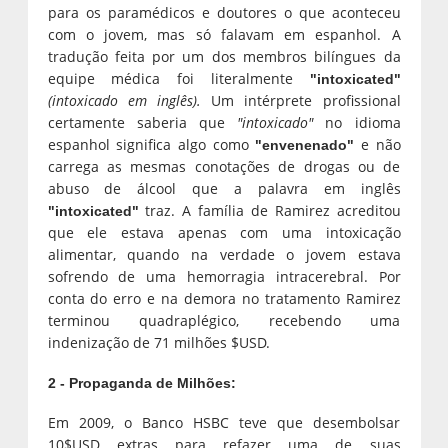
para os paramédicos e doutores o que aconteceu
com o jovem, mas só falavam em espanhol. A
tradução feita por um dos membros bilíngues da
equipe médica foi literalmente
"intoxicated"
(intoxicado em inglês).
Um intérprete profissional
certamente saberia que
"intoxicado"
no idioma
espanhol significa algo como
e não
"envenenado"
carrega as mesmas conotações de drogas ou de
abuso de álcool que a palavra em inglês
traz. A família de Ramirez acreditou
"intoxicated"
que ele estava apenas com uma intoxicação
alimentar, quando na verdade o jovem estava
sofrendo de uma hemorragia intracerebral. Por
conta do erro e na demora no tratamento Ramirez
terminou quadraplégico, recebendo uma
indenização de 71 milhões $USD.
2 - Propaganda de Milhões:
Em 2009, o Banco HSBC teve que desembolsar
10$USD extras para refazer uma de suas