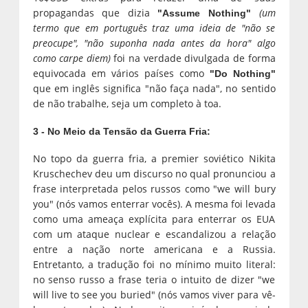
propagandas que dizia
(um
"Assume Nothing"
termo que em português traz uma ideia de "não se
preocupe", "não suponha nada antes da hora" algo
como carpe diem)
foi na verdade divulgada de forma
equivocada em vários países como
"Do Nothing"
que em inglês significa "não faça nada", no sentido
de não trabalhe, seja um completo à toa.
3 - No Meio da Tensão da Guerra Fria:
No topo da guerra fria, a premier soviético Nikita
Kruschechev deu um discurso no qual pronunciou a
frase interpretada pelos russos como "we will bury
you" (nós vamos enterrar vocês). A mesma foi levada
como uma ameaça explícita para enterrar os EUA
com um ataque nuclear e escandalizou a relação
entre a nação norte americana e a Russia.
Entretanto, a tradução foi no mínimo muito literal:
no senso russo a frase teria o intuito de dizer "we
will live to see you buried" (nós vamos viver para vê-