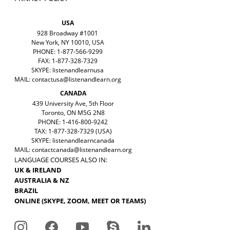
USA
928 Broadway #1001
New York, NY 10010, USA
PHONE: 1-877-566-9299
FAX: 1-877-328-7329
SKYPE: listenandlearnusa
MAIL:
contactusa@listenandlearn.org
CANADA
439 University Ave, 5th Floor
Toronto, ON M5G 2N8
PHONE: 1-416-800-9242
TAX: 1-877-328-7329 (USA)
SKYPE: listenandlearncanada
MAIL:
contactcanada@listenandlearn.org
LANGUAGE COURSES ALSO IN:
UK & IRELAND
AUSTRALIA & NZ
BRAZIL
ONLINE (SKYPE, ZOOM, MEET OR TEAMS)