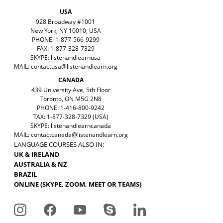
USA
928 Broadway #1001
New York, NY 10010, USA
PHONE: 1-877-566-9299
FAX: 1-877-328-7329
SKYPE: listenandlearnusa
MAIL:
contactusa@listenandlearn.org
CANADA
439 University Ave, 5th Floor
Toronto, ON M5G 2N8
PHONE: 1-416-800-9242
TAX: 1-877-328-7329 (USA)
SKYPE: listenandlearncanada
MAIL:
contactcanada@listenandlearn.org
LANGUAGE COURSES ALSO IN:
UK & IRELAND
AUSTRALIA & NZ
BRAZIL
ONLINE (SKYPE, ZOOM, MEET OR TEAMS)