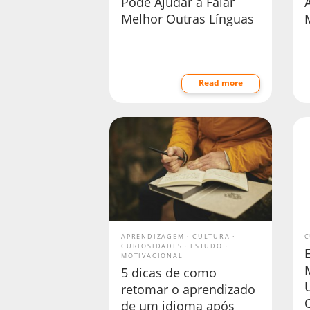
Pode Ajudar a Falar
Melhor Outras Línguas
Read more
APRENDIZAGEM
CULTURA
C
CURIOSIDADES
ESTUDO
MOTIVACIONAL
5 dicas de como
retomar o aprendizado
de um idioma após