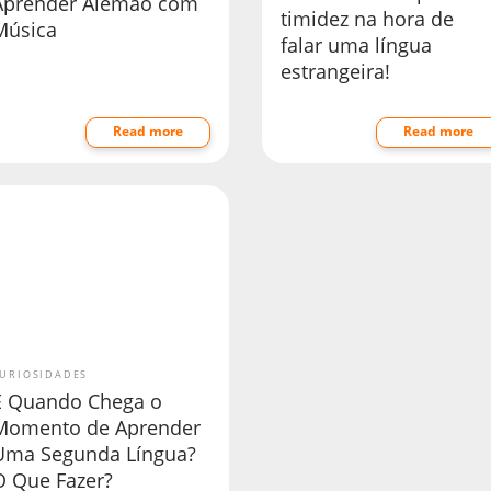
Aprender Alemão com
timidez na hora de
Música
falar uma língua
estrangeira!
Read more
Read more
URIOSIDADES
E Quando Chega o
Momento de Aprender
Uma Segunda Língua?
O Que Fazer?