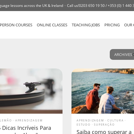
guage lessons across the UK & Ireland
Call us!
0203 650 19 50 /
+353 (0) 1 440 
-PERSON COURSES
ONLINE CLASSES
TEACHING JOBS
PRICING
OUR 
ARCHIVES
LEMÃO
APRENDIZAGEM
APRENDIZAGEM
CULTURA
ESTUDO
SUPERAÇÃO
 Dicas Incríveis Para
Saiba como superar a