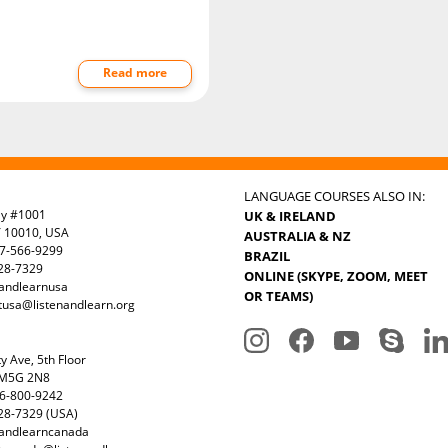
Read more
LANGUAGE COURSES ALSO IN:
ay #1001
UK & IRELAND
Y 10010, USA
AUSTRALIA & NZ
7-566-9299
BRAZIL
328-7329
ONLINE (SKYPE, ZOOM, MEET
nandlearnusa
OR TEAMS)
tusa@listenandlearn.org
y Ave, 5th Floor
 M5G 2N8
6-800-9242
28-7329 (USA)
nandlearncanada