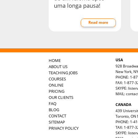
uma longa pausa!
Read more
USA
HOME
928 Broadw
ABOUT US
New York, N
TEACHING JOBS
PHONE: 1-87
COURSES
FAX: 1-877-
ONLINE
SKYPE: liste
PRICING
MAIL:
contac
OUR CLIENTS
FAQ
CANADA
BLOG
439 Universit
CONTACT
Toronto, ON
SITEMAP
PHONE: 1-41
TAX: 1-877-3
PRIVACY POLICY
SKYPE: liste