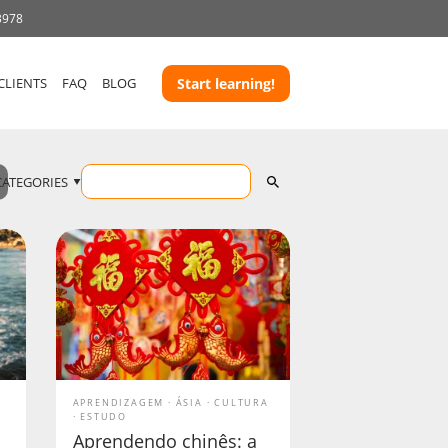
3978
CLIENTS
FAQ
BLOG
Start learning!
CATEGORIES
APRENDIZAGEM
ÁSIA
CULTURA
ESTUDO
Aprendendo chinês: a