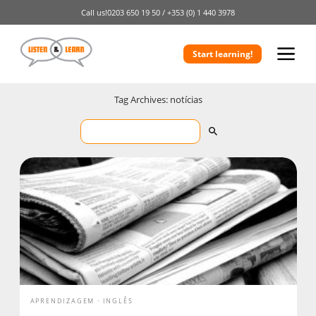
Call us!
0203 650 19 50 /
+353 (0) 1 440 3978
Start learning!
Tag Archives: notícias
APRENDIZAGEM
INGLÊS