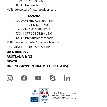
FAX: 1-877-328-7329
SKYPE: listenandlearnusa
MAIL:
contactusa@listenandlearn.org
CANADA
439 University Ave, 5th Floor
Toronto, ON M5G 2N8
PHONE: 1-416-800-9242
TAX: 1-877-328-7329 (USA)
SKYPE: listenandlearncanada
MAIL:
contactcanada@listenandlearn.org
LANGUAGE COURSES ALSO IN:
UK & IRELAND
AUSTRALIA & NZ
BRAZIL
ONLINE (SKYPE, ZOOM, MEET OR TEAMS)