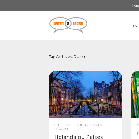
Lan
IN
Tag Archives: Dialetos
CULTURA
CURIOSIDADES
A
EUROPA
C
E
Holanda ou Países