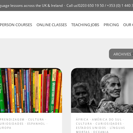
guage lessons across the UK & Ireland
Call us!
0203 650 19 50 /
+353 (0) 1 440 
-PERSON COURSES
ONLINE CLASSES
TEACHING JOBS
PRICING
OUR 
ARCHIVES
PRENDIZAGEM
CULTURA
ÁFRICA
AMÉRICA DO SUL
URIOSIDADES
ESPANHOL
CULTURA
CURIOSIDADES
UROPA
ESTADOS UNIDOS
LÍNGUAS
MORTAS
OCEANIA