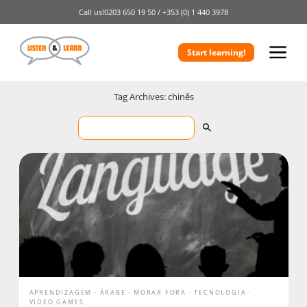
Call us!
0203 650 19 50 /
+353 (0) 1 440 3978
Start learning!
Tag Archives: chinês
APRENDIZAGEM
ÁRABE
MORAR FORA
TECNOLOGIA
VIDEO GAMES