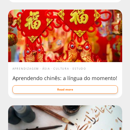
APRENDIZAGEM
ÁSIA
CULTURA
ESTUDO
Aprendendo chinês: a língua do momento!
Read more