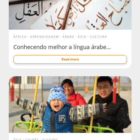
ÁFRICA
APRENDIZAGEM
ÁRABE
ÁSIA
CULTURA
Conhecendo melhor a língua árabe…
Read more
ÁSIA
CHINÊS
VIAGENS